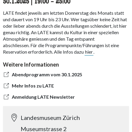
30.1.2025
|
19:00
accessibility.time_to
–
23:00
LATE findet jeweils am letzten Donnerstag des Monats statt
und dauert von 19 Uhr bis 23 Uhr. Wer tagsüber keine Zeit hat
oder lieber abends durch die Ausstellungen schlendert, ist hier
genau richtig. An LATE kannst du Kultur in einer speziellen
Atmosphäre geniessen und den Tag entspannt
abschliessen. Für die Programmpunkte/Führungen ist eine
Reservation erforderlich. Alle Infos dazu
hier
.
Weitere Informationen
Abendprogramm vom 30.1.2025
Mehr Infos zu LATE
Anmeldung LATE Newsletter
Landesmuseum Zürich
Museumstrasse 2