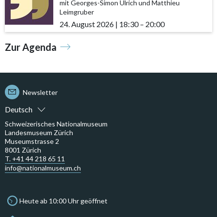
mit Georges-Simon Ulrich und Matthieu
Leimgruber
24. August 2026
|
18:30
accessibility.time_to
–
20:00
Zur Agenda
Newsletter
Deutsch
Schweizerisches Nationalmuseum
Landesmuseum Zürich
Museumstrasse 2
8001 Zürich
T. +41 44 218 65 11
info@nationalmuseum.ch
Heute ab 10:00 Uhr geöffnet