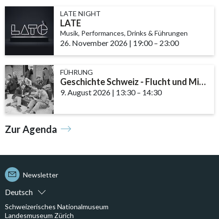
LATE NIGHT
LATE
Musik, Performances, Drinks & Führungen
26. November 2026
|
19:00
accessibility.time_t
–
23:00
FÜHRUNG
Geschichte Schweiz - Flucht und Migration
9. August 2026
|
13:30
accessibility.time_to
–
14:30
Zur Agenda
Newsletter
Deutsch
Schweizerisches Nationalmuseum
Landesmuseum Zürich