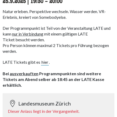
25.9.2025
|
19:30
accessibility.time_to
–
20:00
Natur erleben. Perspektive wechseln. Wasser werden. VR-
Erlebnis, kreiert von Somebodyelse.
Der Programmpunkt ist Teil von der Veranstaltung LATE und
kann
nur in Verbindung
mit einem gültigen LATE
Ticket besucht werden.
Pro Person können maximal 2 Tickets pro Führung bezogen
werden.
LATE Tickets gibt es
hier
.
Bei
ausverkauften
Programmpunkten sind weitere
Tickets am Abend selber ab 18:45 an der LATE Kasse
erhältlich.
Landesmuseum Zürich
Dieser Anlass liegt in der Vergangenheit.