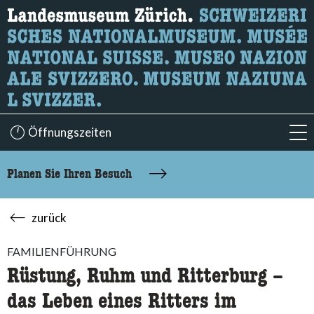
Wonach suchen Sie?
Hier können Sie nach Inhalten der Seite suchen.
Öffnungszeiten
acc
Planen Sie Ihren Besuch
zurück
FAMILIENFÜHRUNG
Rüstung, Ruhm und Ritterburg –
das Leben eines Ritters im