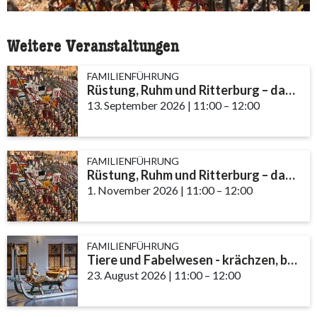
Weitere Veranstaltungen
FAMILIENFÜHRUNG
Rüstung, Ruhm und Ritterburg – das Leben eines Ritters im Mittelalter
13. September 2026
|
11:00
accessibility.time_t
–
12:00
FAMILIENFÜHRUNG
Rüstung, Ruhm und Ritterburg – das Leben eines Ritters im Mittelalter
1. November 2026
|
11:00
accessibility.time_to
–
12:00
FAMILIENFÜHRUNG
Tiere und Fabelwesen - krächzen, brüllen, fauchen
23. August 2026
|
11:00
accessibility.time_to
–
12:00