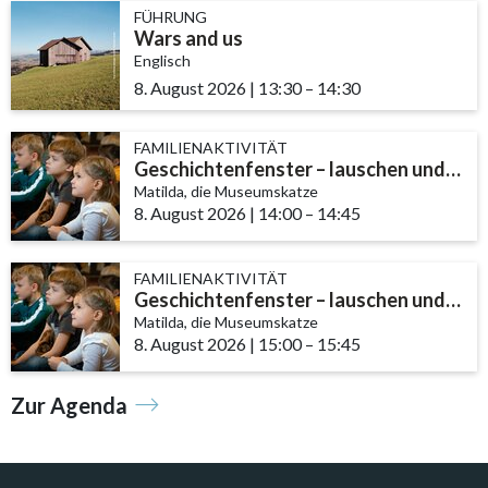
FÜHRUNG
Wars and us
Englisch
8. August 2026
|
13:30
accessibility.time_to
–
14:30
FAMILIENAKTIVITÄT
Geschichtenfenster – lauschen und entdecken
Matilda, die Museumskatze
8. August 2026
|
14:00
accessibility.time_to
–
14:45
FAMILIENAKTIVITÄT
Geschichtenfenster – lauschen und entdecken
Matilda, die Museumskatze
8. August 2026
|
15:00
accessibility.time_to
–
15:45
Zur Agenda