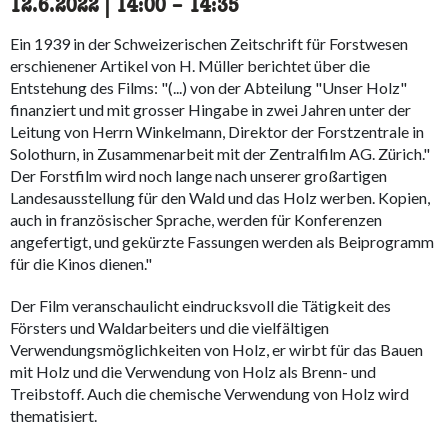
12.6.2022
|
14:00
accessibility.time_to
–
14:35
Ein 1939 in der Schweizerischen Zeitschrift für Forstwesen
erschienener Artikel von H. Müller berichtet über die
Entstehung des Films: "(...) von der Abteilung "Unser Holz"
finanziert und mit grosser Hingabe in zwei Jahren unter der
Leitung von Herrn Winkelmann, Direktor der Forstzentrale in
Solothurn, in Zusammenarbeit mit der Zentralfilm AG. Zürich."
Der Forstfilm wird noch lange nach unserer großartigen
Landesausstellung für den Wald und das Holz werben. Kopien,
auch in französischer Sprache, werden für Konferenzen
angefertigt, und gekürzte Fassungen werden als Beiprogramm
für die Kinos dienen."
Der Film veranschaulicht eindrucksvoll die Tätigkeit des
Försters und Waldarbeiters und die vielfältigen
Verwendungsmöglichkeiten von Holz, er wirbt für das Bauen
mit Holz und die Verwendung von Holz als Brenn- und
Treibstoff. Auch die chemische Verwendung von Holz wird
thematisiert.