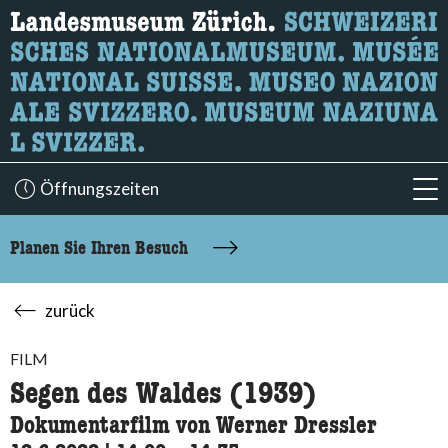
Wonach suchen Sie?
Hier können Sie nach Inhalten der Seite suchen.
Öffnungszeiten
acc
Planen Sie Ihren Besuch
zurück
FILM
Segen des Waldes (1939)
Dokumentarfilm von Werner Dressler