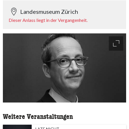
Landesmuseum Zürich
Dieser Anlass liegt in der Vergangenheit.
access
Weitere Veranstaltungen
LATE NIGHT