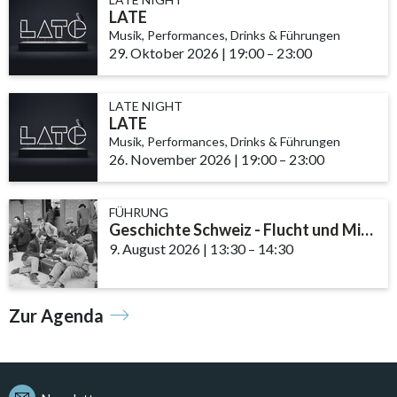
LATE
Musik, Performances, Drinks & Führungen
29. Oktober 2026
|
19:00
accessibility.time_to
–
23:00
LATE NIGHT
LATE
Musik, Performances, Drinks & Führungen
26. November 2026
|
19:00
accessibility.time_t
–
23:00
FÜHRUNG
Geschichte Schweiz - Flucht und Migration
9. August 2026
|
13:30
accessibility.time_to
–
14:30
Zur Agenda