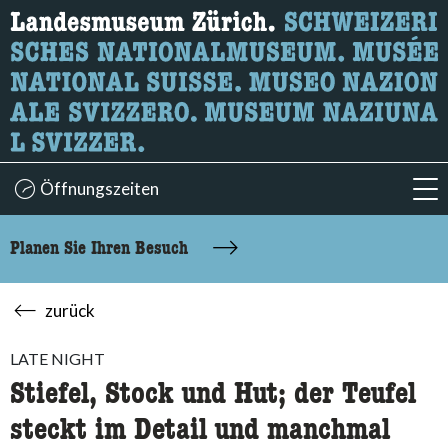
Wonach suchen Sie?
Hier können Sie nach Inhalten der Seite suchen.
Öffnungszeiten
acc
Planen Sie Ihren Besuch
zurück
LATE NIGHT
Stiefel, Stock und Hut; der Teufel
steckt im Detail und manchmal