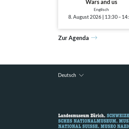
Wars and us
Englisch
8. August 2026
|
13:30
acces
–
14
Zur Agenda
Deutsch