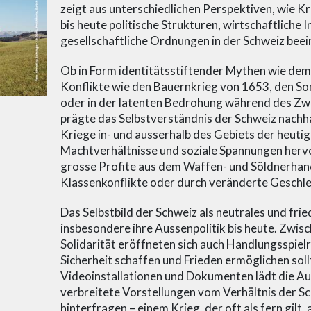
zeigt aus unterschiedlichen Perspektiven, wie K
bis heute politische Strukturen, wirtschaftliche 
gesellschaftliche Ordnungen in der Schweiz beei
Ob in Form identitätsstiftender Mythen wie dem 
Konflikte wie den Bauernkrieg von 1653, den S
oder in der latenten Bedrohung während des Zw
prägte das Selbstverständnis der Schweiz nachhal
Kriege in- und ausserhalb des Gebiets der heuti
Machtverhältnisse und soziale Spannungen herv
grosse Profite aus dem Waffen- und Söldnerhand
Klassenkonflikte oder durch veränderte Geschle
Das Selbstbild der Schweiz als neutrales und fr
insbesondere ihre Aussenpolitik bis heute. Zwi
Solidarität eröffneten sich auch Handlungsspiel
Sicherheit schaffen und Frieden ermöglichen sol
Videoinstallationen und Dokumenten lädt die Aus
verbreitete Vorstellungen vom Verhältnis der S
hinterfragen – einem Krieg, der oft als fern gilt, 