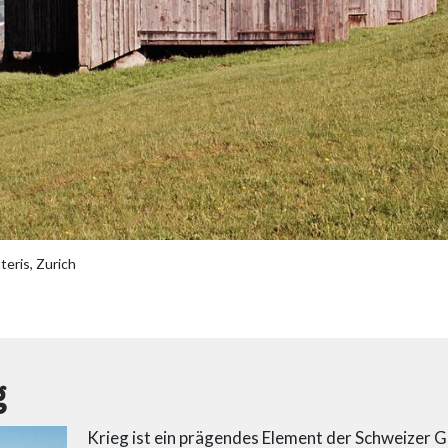
teris, Zurich
g
Krieg ist ein prägendes Element der Schweizer G