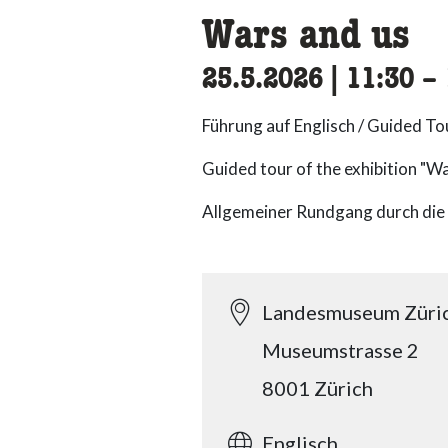
Wars and us
25.5.2026
|
11:30
ac
–
Führung auf Englisch / Guided Tou
Guided tour of the exhibition "Wa
Allgemeiner Rundgang durch die 
Landesmuseum Züri
Museumstrasse 2
8001 Zürich
Englisch