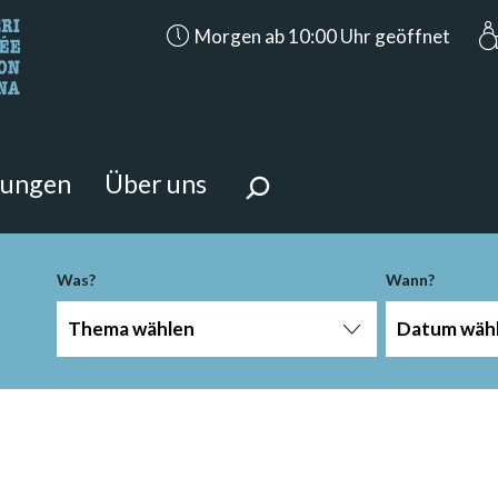
accessibility.aria.opening_hours: Morge
Morgen ab 10:00 Uhr geöffnet
n Sie?
 Seite suchen.
tungen
Über uns
Was?
Wann?
Thema wählen
Datum wäh