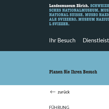
Wonach suche
Hier können Sie nach Inhalten der
Ihr Besuch
Dienstleis
Planen Sie Ihren Besuch
zurück
FÜHRUNG