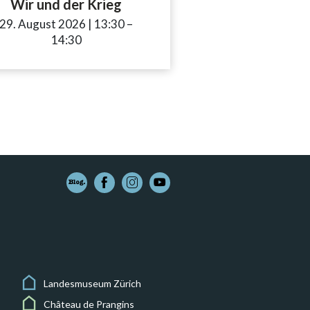
Wir und der Krieg
to
29. August 2026
|
13:30
accessibility.time_to
–
14:30
Landesmuseum Zürich
Château de Prangins