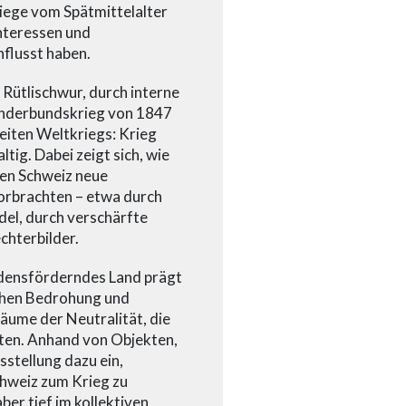
riege vom Spätmittelalter
Interessen und
nflusst haben.
Rütlischwur, durch interne
onderbundskrieg von 1847
eiten Weltkriegs: Krieg
tig. Dabei zeigt sich, wie
gen Schweiz neue
orbrachten – etwa durch
el, durch verschärfte
chterbilder.
iedensförderndes Land prägt
schen Bedrohung und
räume der Neutralität, die
lten. Anhand von Objekten,
stellung dazu ein,
chweiz zum Krieg zu
aber tief im kollektiven