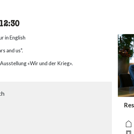
cessibility.time_to
12:30
r in English
rs and us".
Ausstellung «Wir und der Krieg».
ch
acc
Res
acce
acce