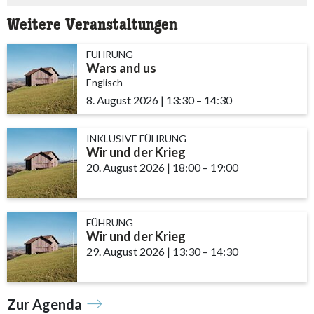
Weitere Veranstaltungen
FÜHRUNG
Wars and us
Englisch
8. August 2026
|
13:30
accessibility.time_to
–
14:30
INKLUSIVE FÜHRUNG
Wir und der Krieg
20. August 2026
|
18:00
accessibility.time_to
–
19:00
FÜHRUNG
Wir und der Krieg
29. August 2026
|
13:30
accessibility.time_to
–
14:30
Zur Agenda