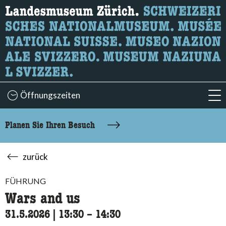
Wonach suchen Sie?
Hier können Sie nach Inhalten der Seite suchen.
Öffnungszeiten
acc
Planen Sie Ihren Besuch
zurück
FÜHRUNG
Wars and us
31.5.2026
|
13:30
accessibility.time_to
–
14:30