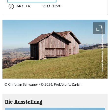
MO – FR
9:00 - 12:30
Montag bis Freitag 09:00 - 12:30
accessibility.sr-only.opening_hours
access
© Christian Schwager / © 2026, ProLitteris, Zurich
Die Ausstellung