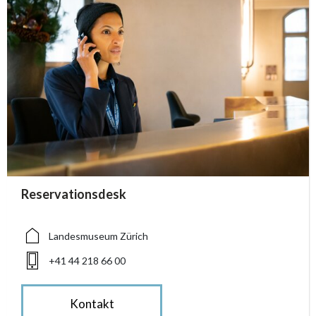
accessibility.sr-only.person_card_info
Reservationsdesk
accessibility.sr-only.museum
accessibility.sr-only.phone
Landesmuseum Zürich
+41 44 218 66 00
Kontakt